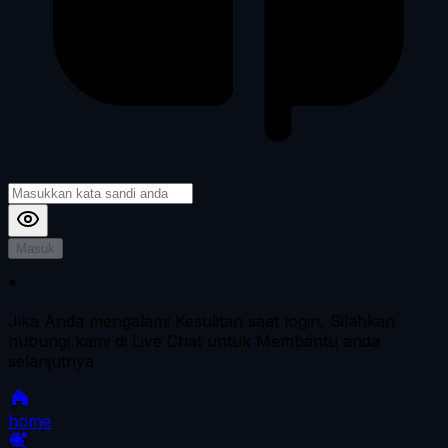
Masuk
*
Jika Anda mengalami Kesulitan saat login, Silahkan
hubungi kami di Live Chat untuk Membantu anda
selanjutnya
home