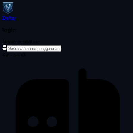
Daftar
login
Nama pengguna
Kata sandi