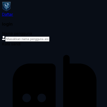
Daftar
login
Nama pengguna
Kata sandi