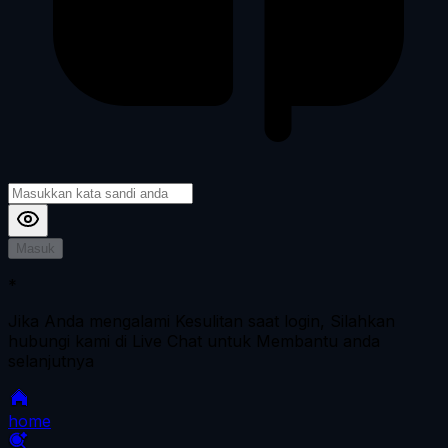
Masuk
*
Jika Anda mengalami Kesulitan saat login, Silahkan
hubungi kami di Live Chat untuk Membantu anda
selanjutnya
home