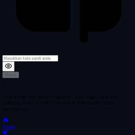
Masuk
*
Jika Anda mengalami Kesulitan saat login, Silahkan
hubungi kami di Live Chat untuk Membantu anda
selanjutnya
home