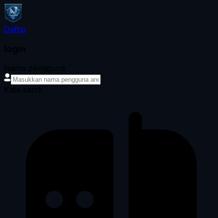
Daftar
login
Nama pengguna
Kata sandi