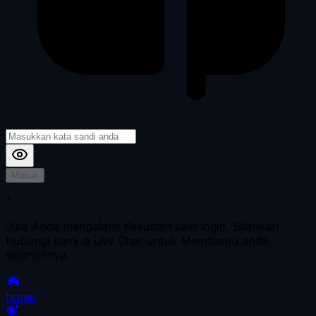
Masuk
*
Jika Anda mengalami Kesulitan saat login, Silahkan
hubungi kami di Live Chat untuk Membantu anda
selanjutnya
home