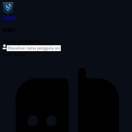
Daftar
login
Nama pengguna
Kata sandi