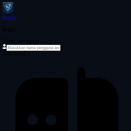
Daftar
login
Nama pengguna
Kata sandi