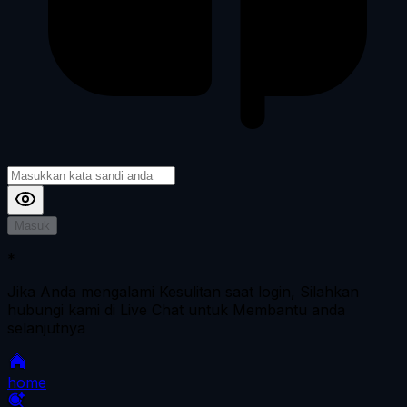
Masuk
*
Jika Anda mengalami Kesulitan saat login, Silahkan
hubungi kami di Live Chat untuk Membantu anda
selanjutnya
home