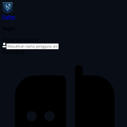
Daftar
login
Nama pengguna
Kata sandi