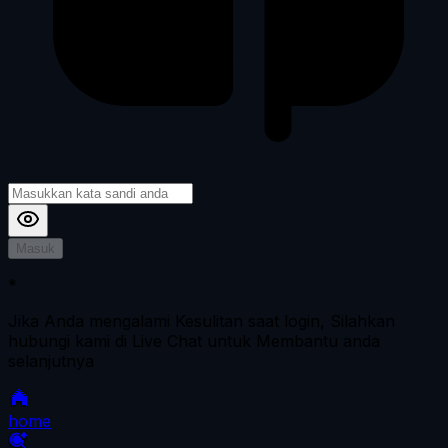
Masuk
*
Jika Anda mengalami Kesulitan saat login, Silahkan
hubungi kami di Live Chat untuk Membantu anda
selanjutnya
home