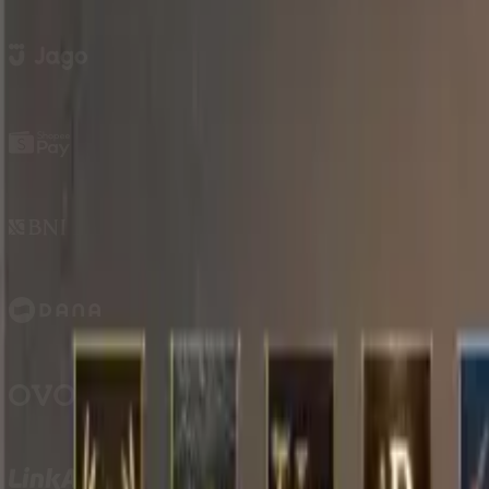
online
online
online
online
online
online