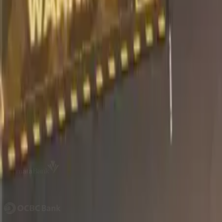
online
online
online
online
online