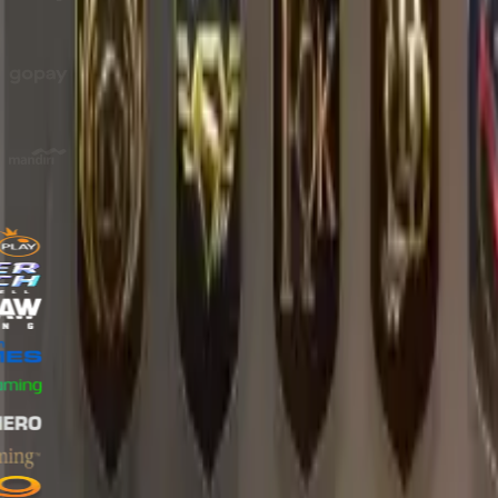
online
online
online