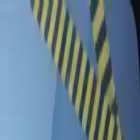
 TIDAK AKAN DIBAYARKAN!!!
UPAI LXGROUP PASTIKAN KEMBALI JIKA ANDA