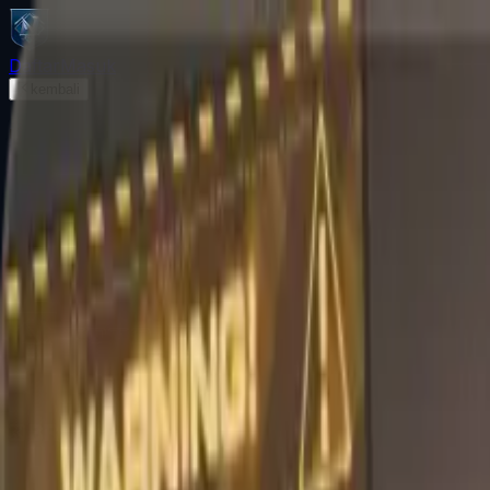
Daftar
Masuk
kembali
Info
WASPADA SITUS PHISING
WASPADA DAN BERHATI - HATI TERHADAP SITUS PH
PHISING ( SITUS BO LAIN YANG BAWA NAMA LXGRO
BERMAIN PERHATIKAN LOGO DAN NAMA BO RESMI 
metode pembayaran
online