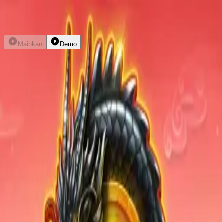
Daftar
Masuk
Mainkan
Demo
Mahjong Wins 3 - Black Scatter
pragmatic
kembali
NETTOTO Situs Terpercaya
dengan Kemenangan
Tinggi Setiap Waktu
NETTOTO
adalah situs judi online terpercaya yang
menawarkan kemenangan tinggi setiap waktu. Dengan
menggunakan sistem permainan yang adil dan
transparan, NETTOTO memberikan peluang besar bagi
setiap pemain untuk meraih kemenangan besar. Semua
permainan di situs ini dirancang dengan RTP tinggi,