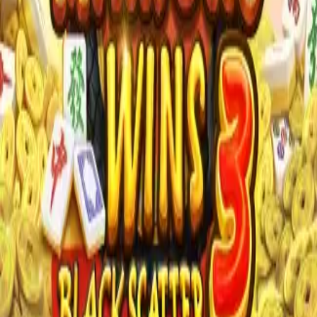
Keunggulan lain dari NETTOTO adalah dukungan
pelanggannya yang siap membantu Anda kapan saja.
Jika Anda mengalami kesulitan dalam bermain atau
mengalami masalah teknis, tim support NETTOTO siap
memberikan
solusi cepat
dan efektif. Ini menjadikan
pengalaman bermain Anda semakin nyaman dan bebas
stres.
Jika Anda ingin bermain di
situs terpercaya
dengan
peluang menang tinggi, NETTOTO adalah pilihan yang
tepat. Daftar sekarang dan buktikan sendiri keuntungan
yang bisa Anda dapatkan di NETTOTO!
Lihat Semua
home