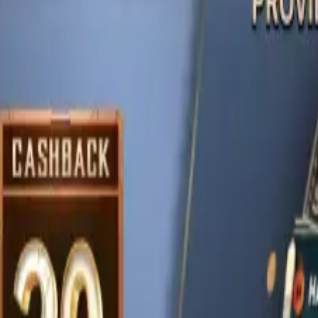
nya untuk: • PERMAINAN: Semua Game Provider Sup' ...'
UAN
I, SPIN SENDIRI, CUAN SENDIRI! 📌 Sudahkah deposit'
aku hanya untuk member yang bermain menggunakan A
ung! Nikmati BONUS 10% setiap kali deposit har' ...'