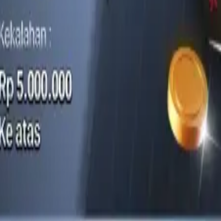
annya yang siap membantu Anda kapan saja. Jika Anda me
solusi cepat
dan efektif. Ini menjadikan pengalaman berma
 menang tinggi, NETTOTO adalah pilihan yang tepat. Daft