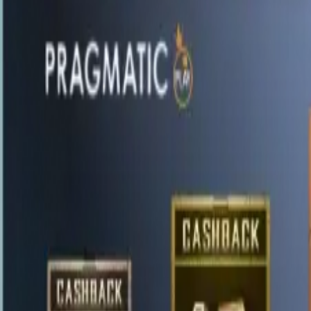
Cashback Spesial – Super Rich Promosi Cashback ini ha
Rincian
LUCKYSPIN!! RODA BONUS MINGG
🎡 LUCKYSPIN!! RODA BONUS MINGGUAN – KLAIM SENDIR
Rincian
BONUS KHUSUS APK
BONUS KHUSUS MEMBER PENGGUNA APK! Bonus ini berl
Rincian
BONUS DEPOSIT HARIAN – TO 1X!
🎁 BONUS DEPOSIT HARIAN – TO 1X! Setiap hari makin unt
Rincian
CASHBACK LIVEGAME