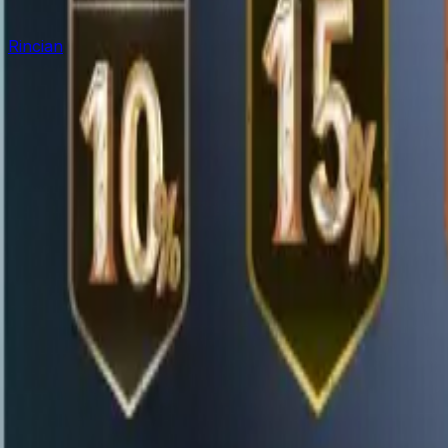
Info Cashback untuk MEMBER setia LXGROUP! Cashback P
Rincian
NETTOTO Situs Terpercaya 
NETTOTO
adalah situs judi online terpercaya yang men
NETTOTO memberikan peluang besar bagi setiap pemain u
peluang menang yang lebih besar dalam setiap taruhan 
Situs ini sangat dihargai di kalangan
pemain judi
karena si
dengan cara yang adil, dan setiap kemenangan adalah ha
tenang, tanpa khawatir tentang keadilan permainan.
NETTOTO juga menawarkan berbagai jenis permainan, d
menjadikan NETTOTO situs terbaik bagi Anda yang ingin 
kemenangan Anda.