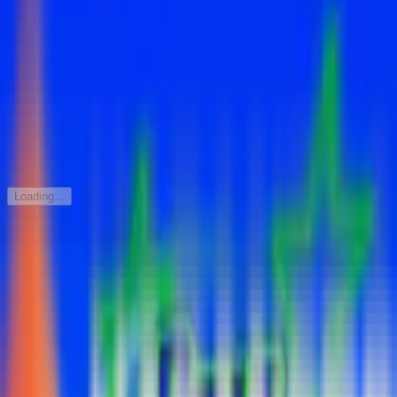
Aces and Eights 50 Hand
Habanero
Aces and Eights 10 Hand
Habanero
Aces and Eights 1 Hand
Habanero
Aces and Eights 100 Hand
Habanero
All American Poker 1 Hand
Habanero
All American Poker 10 Hand
Habanero
All American Poker 5 Hand
Habanero
All American Poker 100 Hand
Habanero
All American Poker 50 Hand
Habanero
Bonus Deuces Wild 1 Hand
Habanero
Bonus Deuces Wild 10 Hand
Habanero
Loading...
24
/
62
Game
Page
1
of
3
NETTOTO Situs Terpercaya
dengan Kemenangan
Tinggi Setiap Waktu