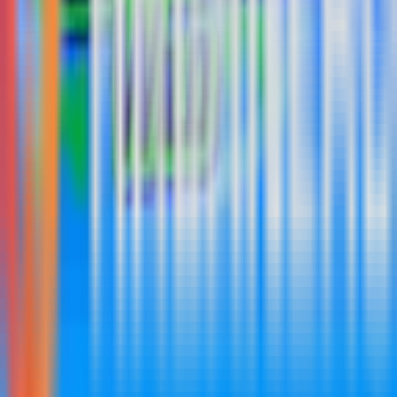
NETTOTO juga menawarkan berbagai jenis permainan,
dari
slot online
hingga permainan meja yang klasik.
Semua permainan ini memiliki peluang menang yang
tinggi, menjadikan NETTOTO situs terbaik bagi Anda
yang ingin meraih kemenangan besar. Selain itu, bonus
dan promosi yang ditawarkan semakin meningkatkan
peluang kemenangan Anda.
Keunggulan lain dari NETTOTO adalah dukungan
pelanggannya yang siap membantu Anda kapan saja.
Jika Anda mengalami kesulitan dalam bermain atau
mengalami masalah teknis, tim support NETTOTO siap
memberikan
solusi cepat
dan efektif. Ini menjadikan
pengalaman bermain Anda semakin nyaman dan bebas
stres.
Jika Anda ingin bermain di
situs terpercaya
dengan