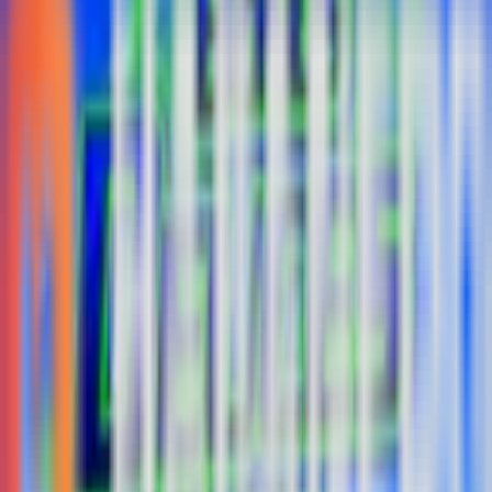
NETTOTO
adalah situs judi online terpercaya yang
menawarkan kemenangan tinggi setiap waktu. Dengan
menggunakan sistem permainan yang adil dan
transparan, NETTOTO memberikan peluang besar bagi
setiap pemain untuk meraih kemenangan besar. Semua
permainan di situs ini dirancang dengan RTP tinggi,
memberikan pemain peluang menang yang lebih besar
dalam setiap taruhan yang mereka pasang.
Situs ini sangat dihargai di kalangan
pemain judi
karena
sistem yang selalu memperhatikan kepuasan pemain.
NETTOTO memastikan bahwa semua permainan
dilakukan dengan cara yang adil, dan setiap
kemenangan adalah hasil dari keberuntungan dan
strategi pemain. Dengan keamanan yang terjamin, para
pemain dapat bermain dengan tenang, tanpa khawatir
tentang keadilan permainan.