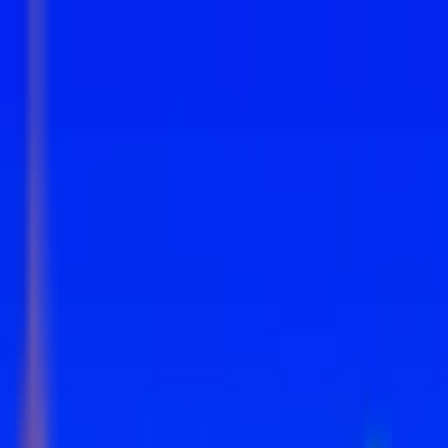
Daftar
Masuk
poker
Cari Permainan
Provider :
All
Double Bonus Poker 1 Hand
Habanero
Joker Poker 1 Hand
Habanero
Jacks or Better 1 Hand
Habanero
Jacks or Better 5 Hand
Habanero
Jacks or Better 10 Hand
Habanero
Jacks or Better 50 Hand
Habanero
Jacks or Better 100 Hand
Habanero
Deuces Wild 1 Hand
Habanero
Deuces Wild 10 Hand
Habanero
Deuces Wild 5 Hand
Habanero
Deuces Wild 100 Hand
Habanero
Deuces Wild 50 Hand
Habanero
Aces and Eights 5 Hand
Habanero