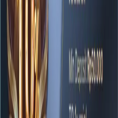
▫️ Tidak boleh withdraw sebelum TO tercapai
▫️ Bonus hanya khusus untuk pemainan livegame slot
pragmatic play
▫️ Bonus masuk otomatis
▫️ Promo dapat berubah sewaktu-waktu
▫️ Bonus tidak bisa di gabungkan dengan promo yang
lain
▫️ Tidak mendapatkan bonus Cashback
🔥 Jangan lewatkan! Deposit sekarang dan nikmati
bonusnya tiap hari!
NETTOTO Situs Terpercaya
dengan Kemenangan
Tinggi Setiap Waktu