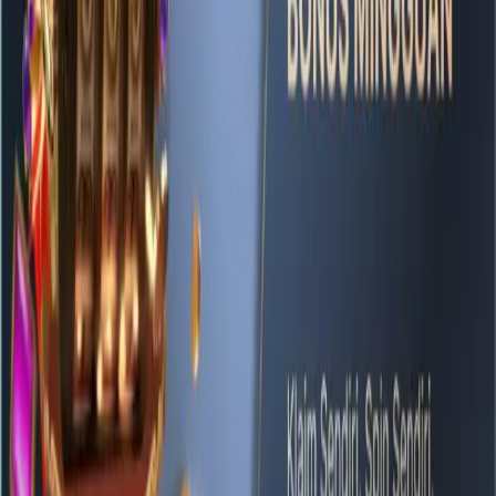
📦 Kode Spin akan dikirim & kamu bisa langsung putar
roda berhadiah!
⚠️ 1 ID = 1 klaim per minggu
⛔ Tidak klaim selama 1x24 jam = hangus
🎯 Hadiah langsung masuk setelah Claim Luckyspin,
Untuk Free Spin Hanya berlaku Sampai 1x24 jam
🎯 Lucky Spin :
https://luckyspinlxgroup.net/
💬 Buruan klaim tiap Senin & SPIN biar saldo kamu
makin gacor!
Cuma di LXGROUP – Webnya Member Happy!