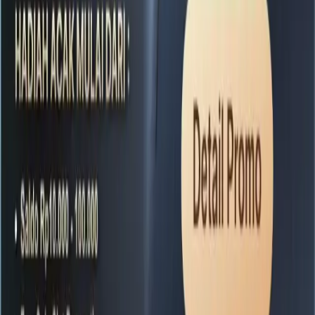
dilakukan dengan cara yang adil, dan setiap
kemenangan adalah hasil dari keberuntungan dan
strategi pemain. Dengan keamanan yang terjamin, para
pemain dapat bermain dengan tenang, tanpa khawatir
tentang keadilan permainan.
NETTOTO juga menawarkan berbagai jenis permainan,
dari
slot online
hingga permainan meja yang klasik.
Semua permainan ini memiliki peluang menang yang
tinggi, menjadikan NETTOTO situs terbaik bagi Anda
yang ingin meraih kemenangan besar. Selain itu, bonus
dan promosi yang ditawarkan semakin meningkatkan
peluang kemenangan Anda.
Keunggulan lain dari NETTOTO adalah dukungan
pelanggannya yang siap membantu Anda kapan saja.
Jika Anda mengalami kesulitan dalam bermain atau
mengalami masalah teknis, tim support NETTOTO siap
memberikan
solusi cepat
dan efektif. Ini menjadikan