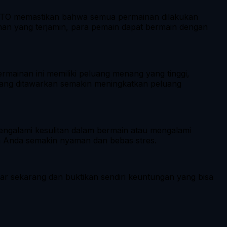
OTO memastikan bahwa semua permainan dilakukan
nan yang terjamin, para pemain dapat bermain dengan
mainan ini memiliki peluang menang yang tinggi,
yang ditawarkan semakin meningkatkan peluang
ngalami kesulitan dalam bermain atau mengalami
in Anda semakin nyaman dan bebas stres.
ar sekarang dan buktikan sendiri keuntungan yang bisa