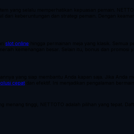
stem yang selalu memperhatikan kepuasan pemain. NETT
sil dari keberuntungan dan strategi pemain. Dengan keama
ari
slot online
hingga permainan meja yang klasik. Semua per
meraih kemenangan besar. Selain itu, bonus dan promosi 
annya yang siap membantu Anda kapan saja. Jika Anda me
solusi cepat
dan efektif. Ini menjadikan pengalaman berma
 menang tinggi, NETTOTO adalah pilihan yang tepat. Daft