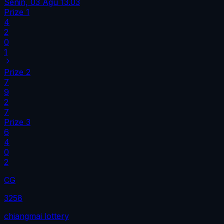
Senin, 03 Agu
13.03
Prize
1
4
2
0
1
Prize
2
7
9
2
7
Prize
3
6
4
0
2
CG
3258
chiangmai lottery