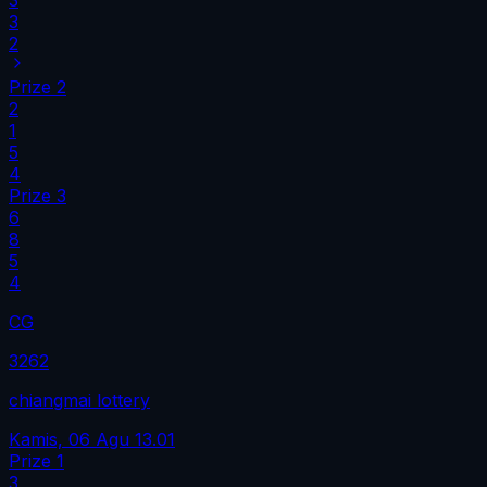
3
2
Prize
2
2
1
5
4
Prize
3
6
8
5
4
CG
3262
chiangmai lottery
Kamis, 06 Agu
13.01
Prize
1
3