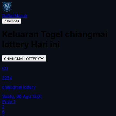
Daftar
Masuk
kembali
Keluaran Togel
chiangmai
lottery
Hari ini
CHIANGMAI LOTTERY
CG
3264
chiangmai lottery
Sabtu, 08 Agu
13.01
Prize
1
2
6