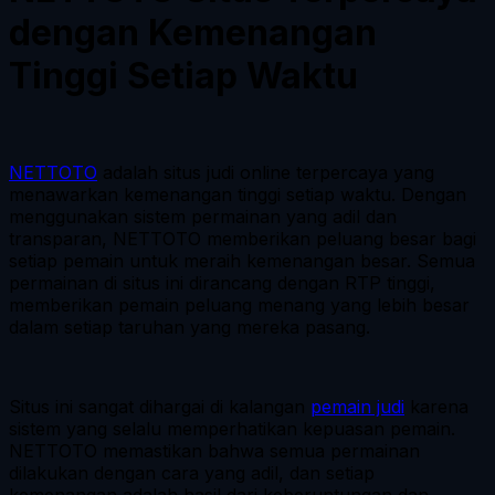
dengan Kemenangan
Tinggi Setiap Waktu
NETTOTO
adalah situs judi online terpercaya yang
menawarkan kemenangan tinggi setiap waktu. Dengan
menggunakan sistem permainan yang adil dan
transparan, NETTOTO memberikan peluang besar bagi
setiap pemain untuk meraih kemenangan besar. Semua
permainan di situs ini dirancang dengan RTP tinggi,
memberikan pemain peluang menang yang lebih besar
dalam setiap taruhan yang mereka pasang.
Situs ini sangat dihargai di kalangan
pemain judi
karena
sistem yang selalu memperhatikan kepuasan pemain.
NETTOTO memastikan bahwa semua permainan
dilakukan dengan cara yang adil, dan setiap
kemenangan adalah hasil dari keberuntungan dan