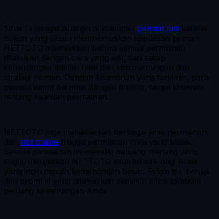
Situs ini sangat dihargai di kalangan
pemain judi
karena
sistem yang selalu memperhatikan kepuasan pemain.
NETTOTO memastikan bahwa semua permainan
dilakukan dengan cara yang adil, dan setiap
kemenangan adalah hasil dari keberuntungan dan
strategi pemain. Dengan keamanan yang terjamin, para
pemain dapat bermain dengan tenang, tanpa khawatir
tentang keadilan permainan.
NETTOTO juga menawarkan berbagai jenis permainan,
dari
slot online
hingga permainan meja yang klasik.
Semua permainan ini memiliki peluang menang yang
tinggi, menjadikan NETTOTO situs terbaik bagi Anda
yang ingin meraih kemenangan besar. Selain itu, bonus
dan promosi yang ditawarkan semakin meningkatkan
peluang kemenangan Anda.