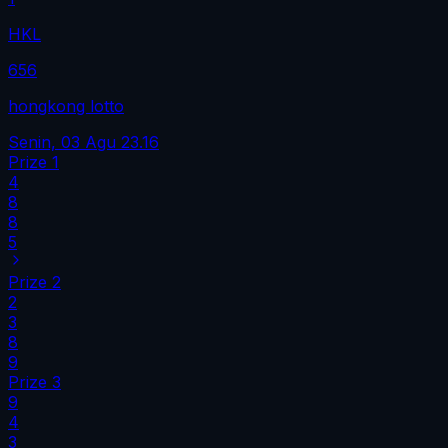
HKL
656
hongkong lotto
Senin, 03 Agu
23.16
Prize
1
4
8
8
5
Prize
2
2
3
8
9
Prize
3
9
4
3