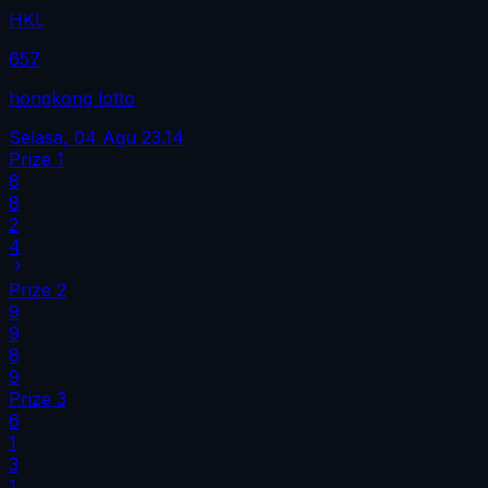
HKL
657
hongkong lotto
Selasa, 04 Agu
23.14
Prize
1
8
8
2
4
Prize
2
9
9
8
9
Prize
3
6
1
3
1