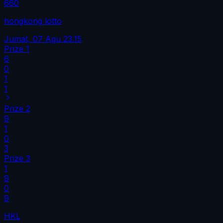
660
hongkong lotto
Jumat, 07 Agu
23.15
Prize
1
6
0
1
1
Prize
2
9
1
0
3
Prize
3
1
9
0
9
HKL