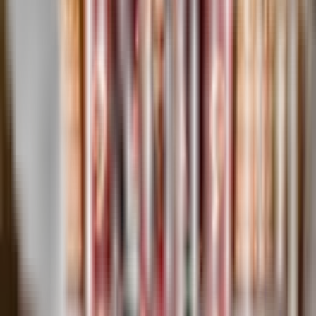
Lightning Roulette
Evolution Gaming
Dynasty Roulette
Evolution Gaming
Crazy Time
Evolution Gaming
Ice Fishing
Evolution Gaming
Super Sic Bo
Evolution Gaming
VIP Bet Stacker Blackjack 5
Evolution Gaming
Red Door Roulette
Evolution Gaming
Super Speed Baccarat A
Evolution Gaming
Insurance Baccarat
Evolution Gaming
Lightning Baccarat
Evolution Gaming
VIP Bet Stacker Blackjack 8
Evolution Gaming
XXXtreme Lightning Roulette
Evolution Gaming
Dynasty Classic Blackjack 5
Evolution Gaming
First Person Football Studio
Evolution Gaming
XXXtreme Lightning Baccarat
Evolution Gaming
Ultimate Texas Hold'em
Evolution Gaming
Funky Time
Evolution Gaming
Casino Hold'em Italia
Evolution Gaming
Speed Baccarat A
Evolution Gaming
VIP Always 6 Blackjack 3
Evolution Gaming
Lightning Storm
Evolution Gaming
No Commission Baccarat
Evolution Gaming
Always 9 Baccarat
Evolution Gaming