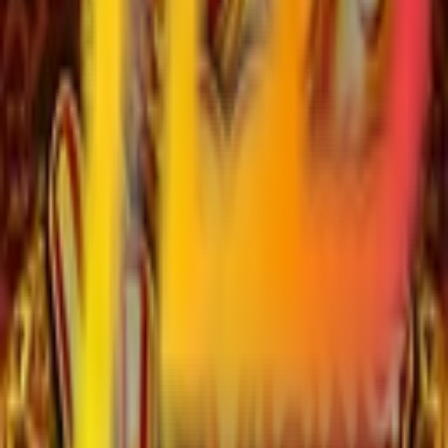
dalam setiap taruhan yang mereka pasang.
Situs ini sangat dihargai di kalangan
pemain judi
karena
sistem yang selalu memperhatikan kepuasan pemain.
NETTOTO memastikan bahwa semua permainan
dilakukan dengan cara yang adil, dan setiap
kemenangan adalah hasil dari keberuntungan dan
strategi pemain. Dengan keamanan yang terjamin, para
pemain dapat bermain dengan tenang, tanpa khawatir
tentang keadilan permainan.
NETTOTO juga menawarkan berbagai jenis permainan,
dari
slot online
hingga permainan meja yang klasik.
Semua permainan ini memiliki peluang menang yang
tinggi, menjadikan NETTOTO situs terbaik bagi Anda
yang ingin meraih kemenangan besar. Selain itu, bonus
dan promosi yang ditawarkan semakin meningkatkan
peluang kemenangan Anda.