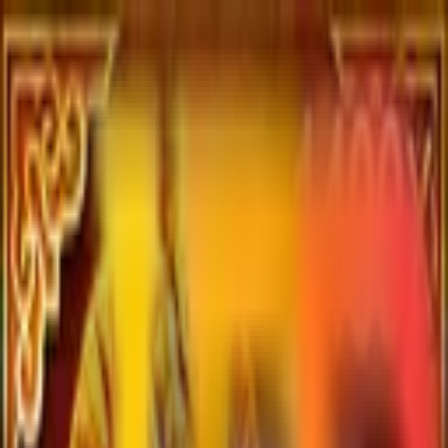
Daftar
Masuk
casino
Cari Permainan
lightning roulette
plinko+
lightning baccarat
limbo+
spire+
crash game
for you
slot
live casino
4
arcade
fishing
2603
635
104
21
Provider :
JDB
Filter :
TERKENAL
NewYear
JDB