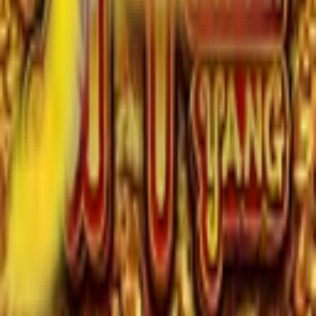
Keunggulan lain dari NETTOTO adalah dukungan
pelanggannya yang siap membantu Anda kapan saja.
Jika Anda mengalami kesulitan dalam bermain atau
mengalami masalah teknis, tim support NETTOTO siap
memberikan
solusi cepat
dan efektif. Ini menjadikan
pengalaman bermain Anda semakin nyaman dan bebas
stres.
Jika Anda ingin bermain di
situs terpercaya
dengan
peluang menang tinggi, NETTOTO adalah pilihan yang
tepat. Daftar sekarang dan buktikan sendiri keuntungan
yang bisa Anda dapatkan di NETTOTO!
Lihat Semua
home
explore