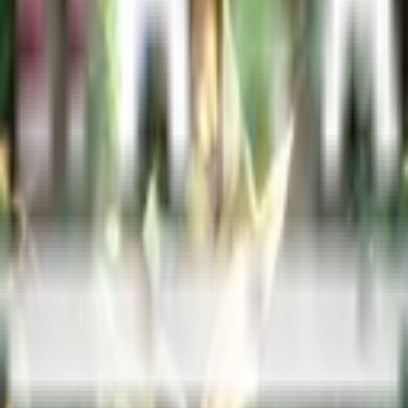
dalam setiap taruhan yang mereka pasang.
Situs ini sangat dihargai di kalangan
pemain judi
karena
sistem yang selalu memperhatikan kepuasan pemain.
NETTOTO memastikan bahwa semua permainan
dilakukan dengan cara yang adil, dan setiap
kemenangan adalah hasil dari keberuntungan dan
strategi pemain. Dengan keamanan yang terjamin, para
pemain dapat bermain dengan tenang, tanpa khawatir
tentang keadilan permainan.
NETTOTO juga menawarkan berbagai jenis permainan,
dari
slot online
hingga permainan meja yang klasik.
Semua permainan ini memiliki peluang menang yang
tinggi, menjadikan NETTOTO situs terbaik bagi Anda
yang ingin meraih kemenangan besar. Selain itu, bonus
dan promosi yang ditawarkan semakin meningkatkan
peluang kemenangan Anda.