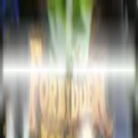
Daftar
Masuk
casino
Cari Permainan
super sic bo
clash of clans super scatter super rich
fury of anubis
plinko+
koi gate
crash game
for you
slot
live casino
4
arcade
fishing
2603
635
104
21
Provider :
Naga
Filter :
TERKENAL
Amazing Circus
Naga